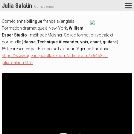
Julia Salaün
Comédienne
Comédienne
bilingue
français/anglais.
Formation dramatique à New-York,
William
Esper Studio
- méthode Meisner. Solide formation vocale et
corporelle (
danse, Technique Alexander, voix, chant, guitare
).
🎯 Représentée par Françoise Lax pour l'Agence Parallaxe :
https://www.agenceparallaxe.com/artiste.cfm/764629_-
julia_salaun.html